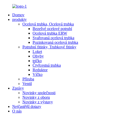
Domov
produkty
Ocelová trubka, Ocelová trubka
Bezešvé ocelové potrubí
Ocelová trubka ERW
Svařovaná ocelová trubka
Pozinkovaná ocelová trubka
Potrubní fitinky, Trubkové fitinky
Loket
Ohyby
tričko
Čtyřcestná trubka
Reduktor
Víčko
Příruba
Ventil
Zprávy
Novinky společnosti
Novinky z oboru
Novinky z výstavy
Nejčastější dotazy
O nás