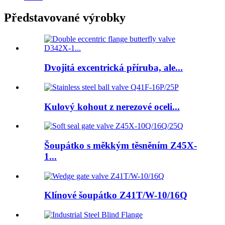
Představované výrobky
Dvojitá excentrická příruba, ale...
Kulový kohout z nerezové oceli...
Šoupátko s měkkým těsněním Z45X-
1...
Klínové šoupátko Z41T/W-10/16Q