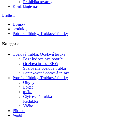
Prohlídka továrny
Kontaktujte nás
English
Domov
produkty
Potrubní fitinky, Trubkové fitinky
Kategorie
Ocelová trubka, Ocelová trubka
Bezešvé ocelové potrubí
Ocelová trubka ERW
Svařovaná ocelová trubka
Pozinkovaná ocelová trubka
Potrubní fitinky, Trubkové fitinky
Ohyby
Loket
tričko
Čtyřcestná trubka
Reduktor
Víčko
Příruba
Ventil