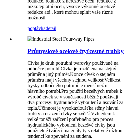
redukce, redukce z nerezové oceli, redukce z
nízkoteplotní oceli, vysoce výkonné ocelové
redukce atd., které mohou splnit vaše různé
možnosti.
poptávka
detail
Průmyslové ocelové čtyřcestné trubky
Cívka je druh potrubní tvarovky používané na
odbočce potrubí.Cívka je rozdělena na stejný
průměr a jiný průměr.Konce cívek o stejném
průměru mají všechny stejnou velikost;Velikost
trysky odbočného potrubí je menší než u
hlavního potrubí.Pro použití bezešvých trubek k
výrobě cívek se v současnosti běžně používají
dva procesy: hydraulické vyboulení a lisování za
tepla.Účinnost je vysoká;tloušťka stěny hlavní
trubky a osazení cívky se zvětší.Vzhledem k
velké tonáži zařízení potřebného pro proces
hydraulického vyboulení bezešvé cívky jsou
použitelné tvářecí materiály ty s relativně nízkou
tendencí ke zpevnění za studena.