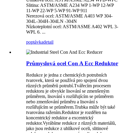
Slitina: ASTM/ASME A234 WP 1-WP 12-WP
11-WP 22-WP 5-WP 91-WP 911
Nerezová ocel: ASTM/ASME A403 WP 304-
304L-304H-304LN -304N
Nízkoteplotní ocel: ASTM/ASME A402 WPL 3-
WPL 6. ...
poptávka
detail
Průmyslová ocel Con A Ecc Reduktor
Redukce je jedna z chemických potrubních
tvarovek, která se používá pro spojení dvou
různých průměrů potrubí.Tvářecím procesem
reduktoru je obvykle lisování se zmenšeným
průměrem, lisování s rozšiřujícím se průměrem
nebo zmenšování průměru a lisování s
rozšiřujícím se průměrem.Trubka může být také
tvarována ražením.Reduktor je rozdělen na
koncentrický reduktor a excentrický
reduktor.Vyrábíme redukce z různých materiálů,
jako jsou redukce z uhlíkové oceli, slitinové