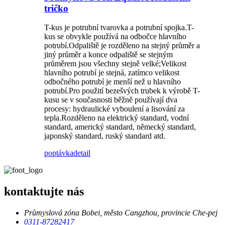
tričko
T-kus je potrubní tvarovka a potrubní spojka.T-
kus se obvykle používá na odbočce hlavního
potrubí.Odpaliště je rozděleno na stejný průměr a
jiný průměr a konce odpaliště se stejným
průměrem jsou všechny stejně velké;Velikost
hlavního potrubí je stejná, zatímco velikost
odbočného potrubí je menší než u hlavního
potrubí.Pro použití bezešvých trubek k výrobě T-
kusu se v současnosti běžně používají dva
procesy: hydraulické vyboulení a lisování za
tepla.Rozděleno na elektrický standard, vodní
standard, americký standard, německý standard,
japonský standard, ruský standard atd.
poptávka
detail
kontaktujte nás
Průmyslová zóna Bobei, město Cangzhou, provincie Che-pej
0311-87282417