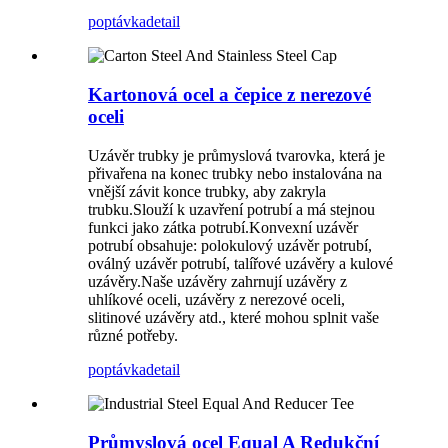
poptávka
detail
Kartonová ocel a čepice z nerezové
oceli
Uzávěr trubky je průmyslová tvarovka, která je
přivařena na konec trubky nebo instalována na
vnější závit konce trubky, aby zakryla
trubku.Slouží k uzavření potrubí a má stejnou
funkci jako zátka potrubí.Konvexní uzávěr
potrubí obsahuje: polokulový uzávěr potrubí,
oválný uzávěr potrubí, talířové uzávěry a kulové
uzávěry.Naše uzávěry zahrnují uzávěry z
uhlíkové oceli, uzávěry z nerezové oceli,
slitinové uzávěry atd., které mohou splnit vaše
různé potřeby.
poptávka
detail
Průmyslová ocel Equal A Redukční