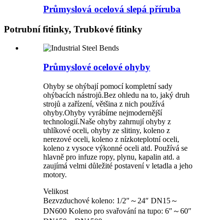
Průmyslová ocelová slepá příruba
Potrubní fitinky, Trubkové fitinky
Průmyslové ocelové ohyby
Ohyby se ohýbají pomocí kompletní sady
ohýbacích nástrojů.Bez ohledu na to, jaký druh
strojů a zařízení, většina z nich používá
ohyby.Ohyby vyrábíme nejmodernější
technologií.Naše ohyby zahrnují ohyby z
uhlíkové oceli, ohyby ze slitiny, koleno z
nerezové oceli, koleno z nízkoteplotní oceli,
koleno z vysoce výkonné oceli atd. Používá se
hlavně pro infuze ropy, plynu, kapalin atd. a
zaujímá velmi důležité postavení v letadla a jeho
motory.
Velikost
Bezvzduchové koleno: 1/2″～24″ DN15～
DN600 Koleno pro svařování na tupo: 6″～60″