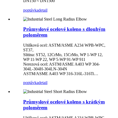
DN150～DN1500
poptávka
detail
Průmyslové ocelové koleno s dlouhým
poloměrem
Uhlíková ocel: ASTM/ASME A234 WPB-WPC,
ST37,
Slitina: ST52, 12CrMo, 15CrMo, WP 1-WP 12,
WP 11-WP 22, WP 5-WP 91-WP 911
Nerezová ocel: ASTM/ASME A403 WP 304-
304L-304H-304LN-304N
ASTM/ASME A403 WP 316-316L-316Ti…
poptávka
detail
Průmyslové ocelové koleno s krátkým
poloměrem
Uhlíková ocel: ASTM/ASME A234 WPB-WPC