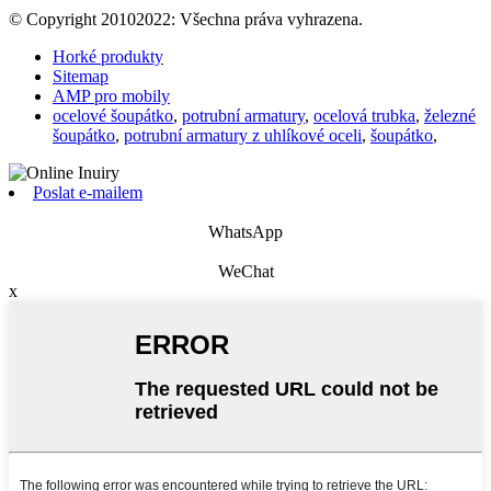
© Copyright 20102022: Všechna práva vyhrazena.
Horké produkty
Sitemap
AMP pro mobily
ocelové šoupátko
,
potrubní armatury
,
ocelová trubka
,
železné
šoupátko
,
potrubní armatury z uhlíkové oceli
,
šoupátko
,
Poslat e-mailem
WhatsApp
WeChat
x