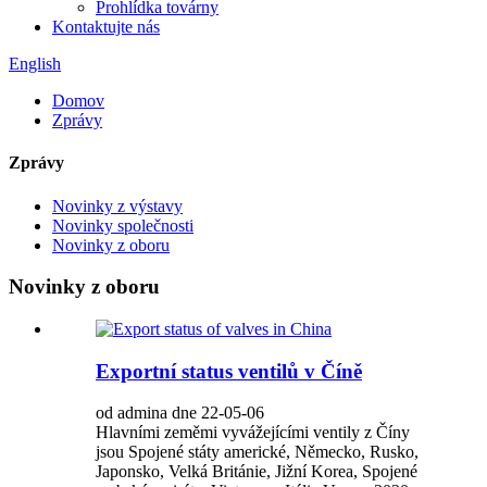
Prohlídka továrny
Kontaktujte nás
English
Domov
Zprávy
Zprávy
Novinky z výstavy
Novinky společnosti
Novinky z oboru
Novinky z oboru
Exportní status ventilů v Číně
od admina dne 22-05-06
Hlavními zeměmi vyvážejícími ventily z Číny
jsou Spojené státy americké, Německo, Rusko,
Japonsko, Velká Británie, Jižní Korea, Spojené