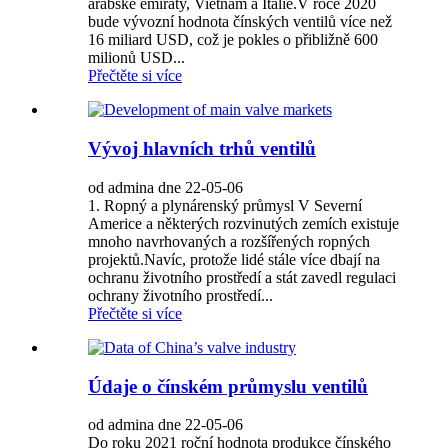
arabské emiráty, Vietnam a Itálie.V roce 2020
bude vývozní hodnota čínských ventilů více než
16 miliard USD, což je pokles o přibližně 600
milionů USD...
Přečtěte si více
Vývoj hlavních trhů ventilů
od admina dne 22-05-06
1. Ropný a plynárenský průmysl V Severní
Americe a některých rozvinutých zemích existuje
mnoho navrhovaných a rozšířených ropných
projektů.Navíc, protože lidé stále více dbají na
ochranu životního prostředí a stát zavedl regulaci
ochrany životního prostředí...
Přečtěte si více
Údaje o čínském průmyslu ventilů
od admina dne 22-05-06
Do roku 2021 roční hodnota produkce čínského