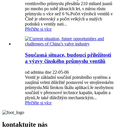
ventilového průmyslu přesáhla 210 miliard juanů
po mnoho po sobě jdoucích let, s mírou růstu
průmyslu o více než 6 %.Počet výrobců ventilů v
Číně je obrovský a počet velkých a malých
podniků s ventily nati...
Přečtěte si více
Současná situace, budoucí příležitosti
a výzvy čínského průmyslu ventilů
od admina dne 22-05-06
Ventil je základní součástí potrubního systému a
zaujímá velmi důležité postavení ve strojírenském
průmyslu.Má širokou škálu aplikací.Je nezbytnou
součástí v přenosové technice kapalin, kapalin a
plynů.Je také důležitým mechanickým...
Přečtěte si více
kontaktujte nás