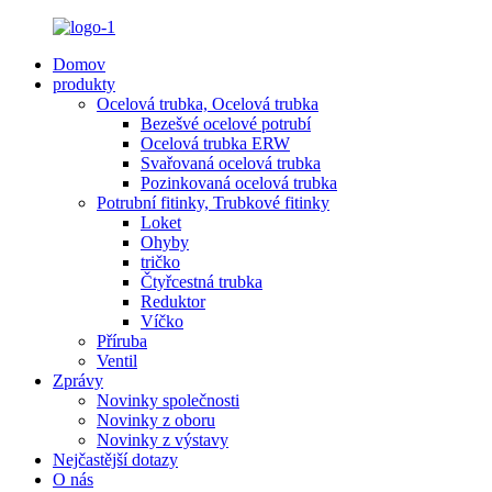
Domov
produkty
Ocelová trubka, Ocelová trubka
Bezešvé ocelové potrubí
Ocelová trubka ERW
Svařovaná ocelová trubka
Pozinkovaná ocelová trubka
Potrubní fitinky, Trubkové fitinky
Loket
Ohyby
tričko
Čtyřcestná trubka
Reduktor
Víčko
Příruba
Ventil
Zprávy
Novinky společnosti
Novinky z oboru
Novinky z výstavy
Nejčastější dotazy
O nás