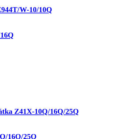
o Z944T/W-10/10Q
/16Q
pátka Z41X-10Q/16Q/25Q
0Q/16Q/25Q