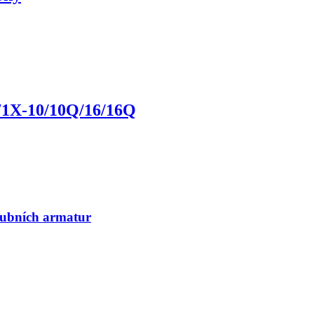
D71X-10/10Q/16/16Q
rubních armatur