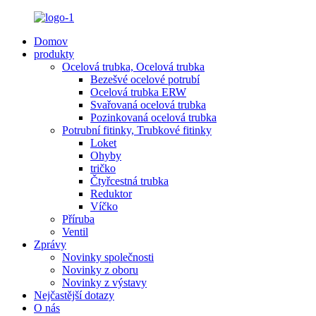
Domov
produkty
Ocelová trubka, Ocelová trubka
Bezešvé ocelové potrubí
Ocelová trubka ERW
Svařovaná ocelová trubka
Pozinkovaná ocelová trubka
Potrubní fitinky, Trubkové fitinky
Loket
Ohyby
tričko
Čtyřcestná trubka
Reduktor
Víčko
Příruba
Ventil
Zprávy
Novinky společnosti
Novinky z oboru
Novinky z výstavy
Nejčastější dotazy
O nás