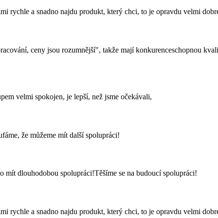
i rychle a snadno najdu produkt, který chci, to je opravdu velmi dobr
pracování, ceny jsou rozumnější", takže mají konkurenceschopnou kvalit
upem velmi spokojen, je lepší, než jsme očekávali,
ufáme, že můžeme mít další spolupráci!
 za to mít dlouhodobou spolupráci!Těšíme se na budoucí spolupráci!
i rychle a snadno najdu produkt, který chci, to je opravdu velmi dobr