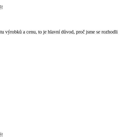
é!
u výrobků a cenu, to je hlavní důvod, proč jsme se rozhodli
é!