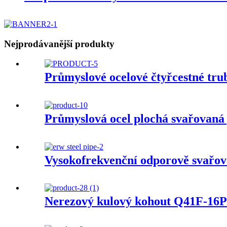
Nejprodávanější produkty
Průmyslové ocelové čtyřcestné tru
Průmyslová ocel plochá svařovaná
Vysokofrekvenční odporově svařov
Nerezový kulový kohout Q41F-16P