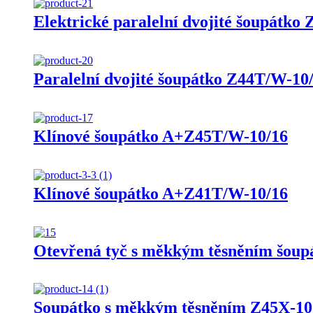
Elektrické paralelní dvojité šoupátk
Paralelní dvojité šoupátko Z44T/W-10
Klínové šoupátko A+Z45T/W-10/16
Klínové šoupátko A+Z41T/W-10/16
Otevřená tyč s měkkým těsněním šou
Šoupátko s měkkým těsněním Z45X-1