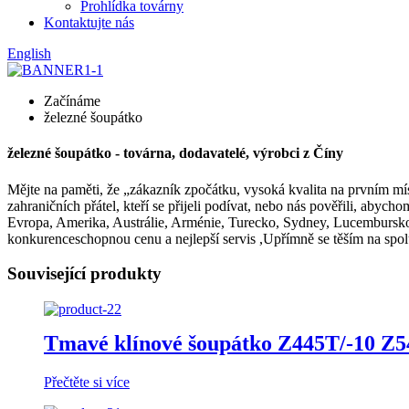
Prohlídka továrny
Kontaktujte nás
English
Začínáme
železné šoupátko
železné šoupátko - továrna, dodavatelé, výrobci z Číny
Mějte na paměti, že „zákazník zpočátku, vysoká kvalita na prvním mís
zahraničních přátel, kteří se přijeli podívat, nebo nás pověřili, abych
Evropa, Amerika, Austrálie, Arménie, Turecko, Sydney, Lucembursko. 
konkurenceschopnou cenu a nejlepší servis ,Upřímně se těším na spo
Související produkty
Tmavé klínové šoupátko Z445T/-10 Z
Přečtěte si více