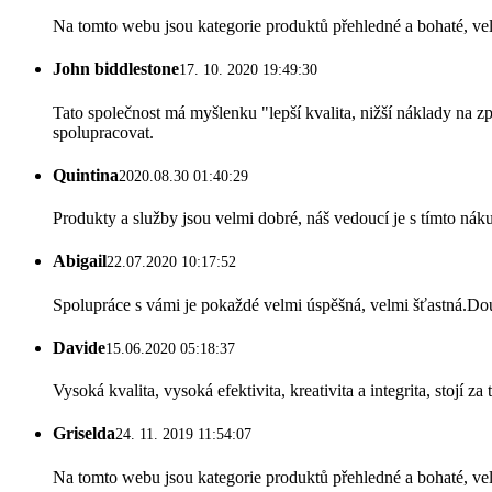
Na tomto webu jsou kategorie produktů přehledné a bohaté, velm
John biddlestone
17. 10. 2020 19:49:30
Tato společnost má myšlenku "lepší kvalita, nižší náklady na z
spolupracovat.
Quintina
2020.08.30 01:40:29
Produkty a služby jsou velmi dobré, náš vedoucí je s tímto nák
Abigail
22.07.2020 10:17:52
Spolupráce s vámi je pokaždé velmi úspěšná, velmi šťastná.Do
Davide
15.06.2020 05:18:37
Vysoká kvalita, vysoká efektivita, kreativita a integrita, stojí
Griselda
24. 11. 2019 11:54:07
Na tomto webu jsou kategorie produktů přehledné a bohaté, velm