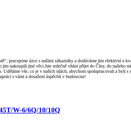
tě“, pracujeme úzce s našimi zákazníky a dodáváme jim efektivní a kval
om jim nakoupili jiné věci.Jste srdečně vítáni přijet do Číny, do našeho
Uděláme vše, co je v našich silách, abychom spolupracovali a byli s 
lupráci s vámi a dosažení úspěchů v budoucnu!
545T/W-6/6Q/10/10Q