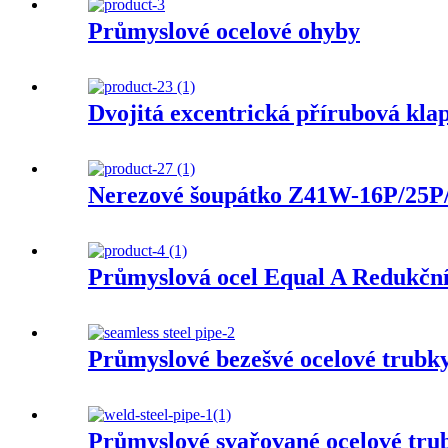
Průmyslové ocelové ohyby
Dvojitá excentrická přírubová k
Nerezové šoupátko Z41W-16P/25P
Průmyslová ocel Equal A Redukční
Průmyslové bezešvé ocelové trubk
Průmyslové svařované ocelové tru