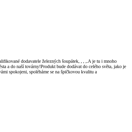
ifikované dodavatele železných šoupátek, , , ,.A je tu i mnoho
 města a do naší továrny!Produkt bude dodávat do celého světa, jako je
vámi spokojeni, spoléháme se na špičkovou kvalitu a