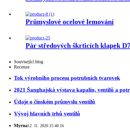
Průmyslové ocelové lemování
Pár středových škrticích klapek 
Související blog
Recenze
Tok výrobního procesu potrubních tvarovek
2021 Šanghajská výstava kapalin, ventilů a pot
Údaje o čínském průmyslu ventilů
Vývoj hlavních trhů ventilů
Myrna
12. 11. 2020 15:40:16