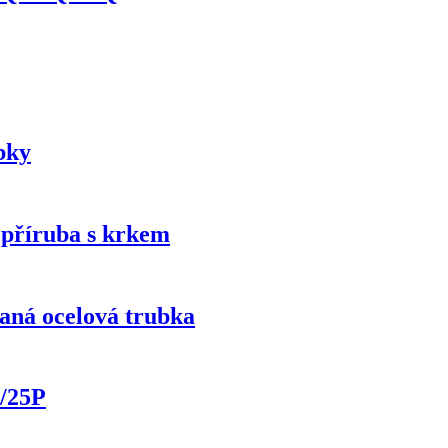
bky
 příruba s krkem
aná ocelová trubka
/25P