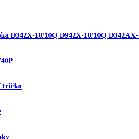
lapka D342X-10/10Q D942X-10/10Q D342AX-
/40P
 tričko
y
bky