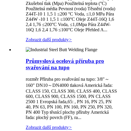
Zkušební tlak (Mpa) Použitelná teplota (°C)
Použitelná média Pevnost (voda) Těsnění (voda)
Z44T-10 1 1,5 1 ≤200 °C Voda, ≤1,0 MPa Pára
Z44W -10 1 1,5 1 ≤100°C Oleje Z44T-16Q 1,6
2,4 1,76 ≤200°C Voda, ≤1,0Mpa Pára Z44W-
16Q 1,6 2,4 1,76 ≤100°C Oleje Přehled A...
Zobrazit další produkty
>
Průmyslová ocelová příruba pro
svařování na tupo
rozměr Příruba pro svařování na tupo: 3/8"～
160" DN10～DN4000 tlaková Americká řada:
CLASS 150, CLASS 300, CLASS 400, CLASS
600, CLASS 900, CLASS 1500, PN CLASS
2500 1 Evropská řada,65: , PN 16, PN 25, PN
40, PN 63, PN 100, PN 160, PN 250, PN 320,
PN 400 Typ těsnící plochy příruby Americká
řada: plochý povrch (FF), ra...
Zobrazit další produkty
>