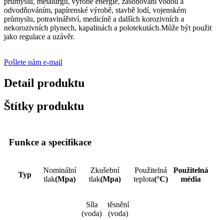
průmyslu, metalurgii, výrobě energie, zásobování vodou a
odvodňováním, papírenské výrobě, stavbě lodí, vojenském
průmyslu, potravinářství, medicíně a dalších korozivních a
nekorozivních plynech, kapalinách a polotekutách.Může být použit
jako regulace a uzávěr.
Pošlete nám e-mail
Detail produktu
Štítky produktu
Funkce a specifikace
Nominální
Zkušební
Použitelná
Použitelná
Typ
tlak
(Mpa)
tlak
(Mpa)
teplota
(°C)
média
Síla
těsnění
(voda)
(voda)