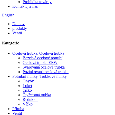
Prohlídka továrny
Kontaktujte nás
English
Domov
produkty
Ventil
Kategorie
Ocelová trubka, Ocelová trubka
Bezešvé ocelové potrubí
Ocelová trubka ERW
Svařovaná ocelová trubka
Pozinkovaná ocelová trubka
Potrubní fitinky, Trubkové fitinky
Ohyby
Loket
tričko
Čtyřcestná trubka
Reduktor
Víčko
Příruba
Ventil