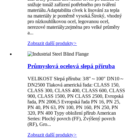
snižuje tonáž zařízení potřebného pro tváření
materiálu.Adaptabilita cívek k lisování za tepla
na materiály je poměrně vysoká.Široký, vhodný
pro nízkouhlíkovou ocel, legovanou ocel,
nerezové materiály;zejména pro velké průměry
a...
Zobrazit další produkty
>
Průmyslová ocelová slepá příruba
VELIKOST Slepá příruba: 3/8"～100" DN10～
DN2500 Tlaková americká řada: CLASS 150,
CLASS 300, CLASS 400, CLASS 600, CLASS
900, CLASS 1500, PN CLASS 2500, Evropská
řada, PN 2006,5 Evropská řada PN 16, PN 25,
PN 40, PN 63, PN 100, PN 160, PN 250, PN
320, PN 400 Typy obložení přírub American
Series: Plochý povrch (FF), Zvýšený povrch
(RF), Gro...
Zobrazit další produkty
>