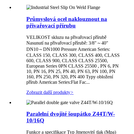
Průmyslová ocel naklouznout na
přivařovací přírubu
VELIKOST skluzu na přivařovací přírubě
Nasunutí na přivařovací přírubě: 3/8"～40"
DN10～DN1000 Pressure American Series:
CLASS 150, CLASS 300, CLASS 400, CLASS
600, CLASS 900, CLASS CLASS 25500,
European Series 0PN CLASS 25500 , PN 6, PN
10, PN 16, PN 25, PN 40, PN 63, PN 100, PN
160, PN 250, PN 320, PN 400 Typy obložení
přírub American Series:Flat Fac...
Zobrazit další produkty
>
Paralelní dvojité šoupátko Z44T/W-
10/16Q
Funkce a specifikace Typ Jmenovitý tlak (Mpa)