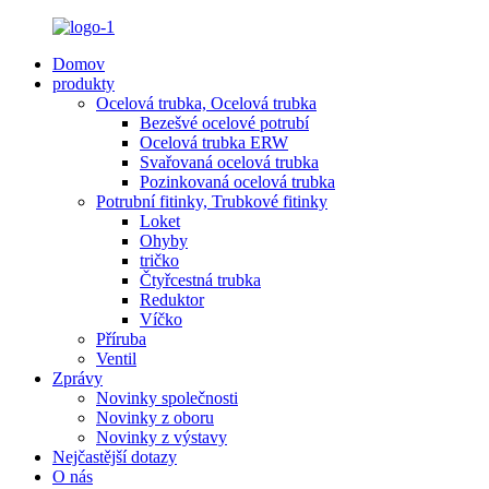
Domov
produkty
Ocelová trubka, Ocelová trubka
Bezešvé ocelové potrubí
Ocelová trubka ERW
Svařovaná ocelová trubka
Pozinkovaná ocelová trubka
Potrubní fitinky, Trubkové fitinky
Loket
Ohyby
tričko
Čtyřcestná trubka
Reduktor
Víčko
Příruba
Ventil
Zprávy
Novinky společnosti
Novinky z oboru
Novinky z výstavy
Nejčastější dotazy
O nás