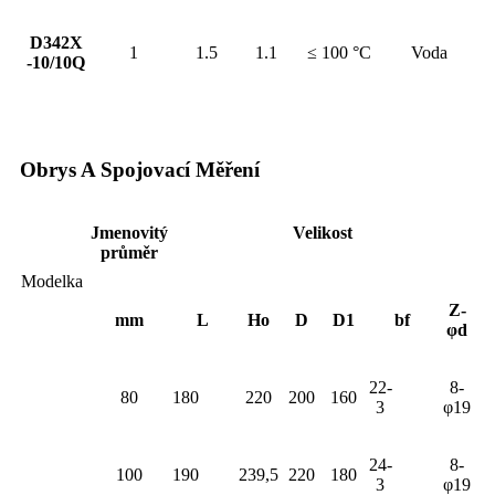
D342X
1
1.5
1.1
≤ 100 °C
Voda
-10/10Q
Obrys A Spojovací Měření
Jmenovitý
Velikost
průměr
Modelka
Z-
mm
L
Ho
D
D1
bf
φd
22-
8-
80
180
220
200
160
3
φ19
24-
8-
100
190
239,5
220
180
3
φ19