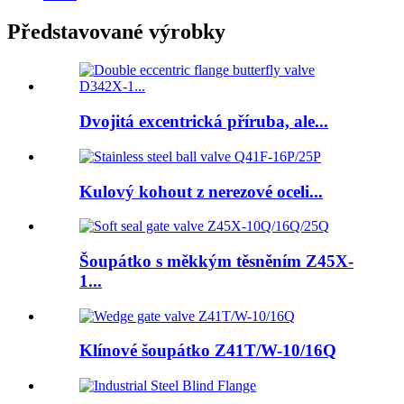
Představované výrobky
Dvojitá excentrická příruba, ale...
Kulový kohout z nerezové oceli...
Šoupátko s měkkým těsněním Z45X-
1...
Klínové šoupátko Z41T/W-10/16Q