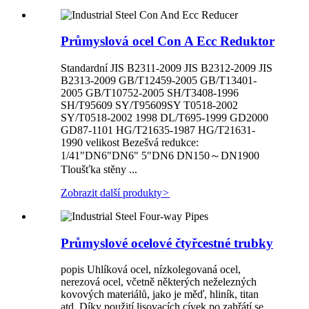
Průmyslová ocel Con A Ecc Reduktor
Standardní JIS B2311-2009 JIS B2312-2009 JIS
B2313-2009 GB/T12459-2005 GB/T13401-
2005 GB/T10752-2005 SH/T3408-1996
SH/T95609 SY/T95609SY T0518-2002
SY/T0518-2002 1998 DL/T695-1999 GD2000
GD87-1101 HG/T21635-1987 HG/T21631-
1990 velikost Bezešvá redukce:
1/41"DN6"DN6" 5"DN6 DN150～DN1900
Tloušťka stěny ...
Zobrazit další produkty
>
Průmyslové ocelové čtyřcestné trubky
popis Uhlíková ocel, nízkolegovaná ocel,
nerezová ocel, včetně některých neželezných
kovových materiálů, jako je měď, hliník, titan
atd. Díky použití lisovacích cívek po zahřátí se