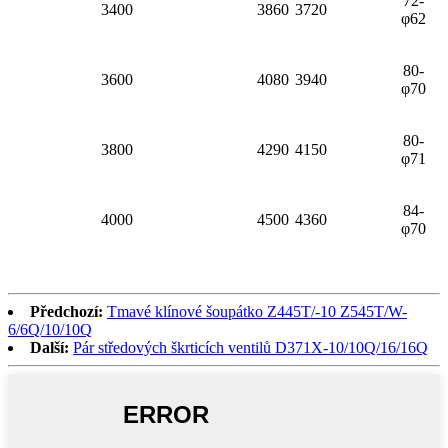
72-
3400
3860
3720
φ62
80-
3600
4080
3940
φ70
80-
3800
4290
4150
φ71
84-
4000
4500
4360
φ70
Předchozí:
Tmavé klínové šoupátko Z445T/-10 Z545T/W-
6/6Q/10/10Q
Další:
Pár středových škrticích ventilů D371X-10/10Q/16/16Q