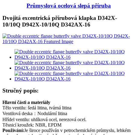
Průmyslová ocelová slepá příruba
Dvojitá excentrická přírubová klapka D342X-
10/10Q D942X-10/10Q D342AX-16
Stručný popis:
Hlavní části a materiály
Tělo ventilu: šedá litina, tvárná litina
Ventilová deska：Nodulární litina
Hřídel ventilu: uhlíková ocel, nerezová ocel.
Těsnicí kroužek: NBR, EPDM
Používání:
Je široce používán v petrochemickém průmyslu, lehkém