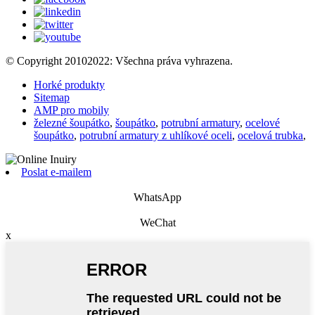
© Copyright 20102022: Všechna práva vyhrazena.
Horké produkty
Sitemap
AMP pro mobily
železné šoupátko
,
šoupátko
,
potrubní armatury
,
ocelové
šoupátko
,
potrubní armatury z uhlíkové oceli
,
ocelová trubka
,
Poslat e-mailem
WhatsApp
WeChat
x