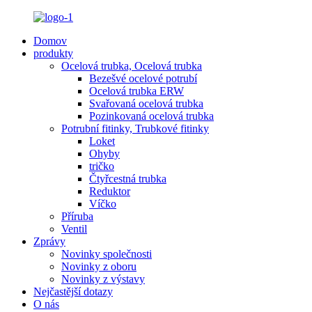
Domov
produkty
Ocelová trubka, Ocelová trubka
Bezešvé ocelové potrubí
Ocelová trubka ERW
Svařovaná ocelová trubka
Pozinkovaná ocelová trubka
Potrubní fitinky, Trubkové fitinky
Loket
Ohyby
tričko
Čtyřcestná trubka
Reduktor
Víčko
Příruba
Ventil
Zprávy
Novinky společnosti
Novinky z oboru
Novinky z výstavy
Nejčastější dotazy
O nás