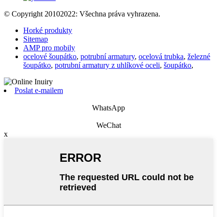
© Copyright 20102022: Všechna práva vyhrazena.
Horké produkty
Sitemap
AMP pro mobily
ocelové šoupátko
,
potrubní armatury
,
ocelová trubka
,
železné
šoupátko
,
potrubní armatury z uhlíkové oceli
,
šoupátko
,
Poslat e-mailem
WhatsApp
WeChat
x