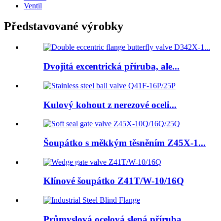
Ventil
Představované výrobky
Dvojitá excentrická příruba, ale...
Kulový kohout z nerezové oceli...
Šoupátko s měkkým těsněním Z45X-1...
Klínové šoupátko Z41T/W-10/16Q
Průmyslová ocelová slepá příruba