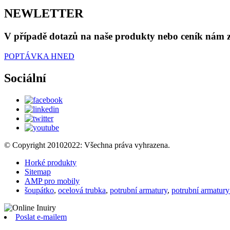
NEWLETTER
V případě dotazů na naše produkty nebo ceník nám z
POPTÁVKA HNED
Sociální
© Copyright 20102022: Všechna práva vyhrazena.
Horké produkty
Sitemap
AMP pro mobily
šoupátko
,
ocelová trubka
,
potrubní armatury
,
potrubní armatury
Poslat e-mailem