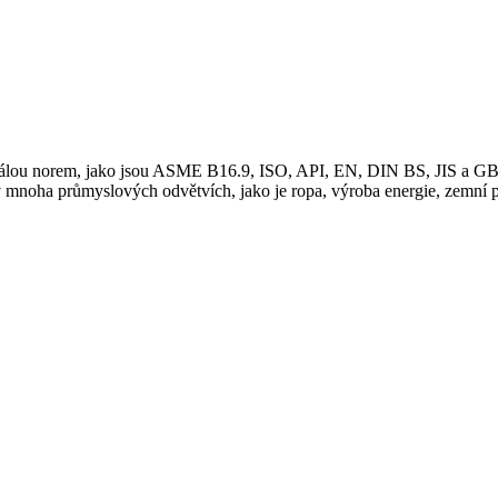
škálou norem, jako jsou ASME B16.9, ISO, API, EN, DIN BS, JIS a GB 
v mnoha průmyslových odvětvích, jako je ropa, výroba energie, zemní pl