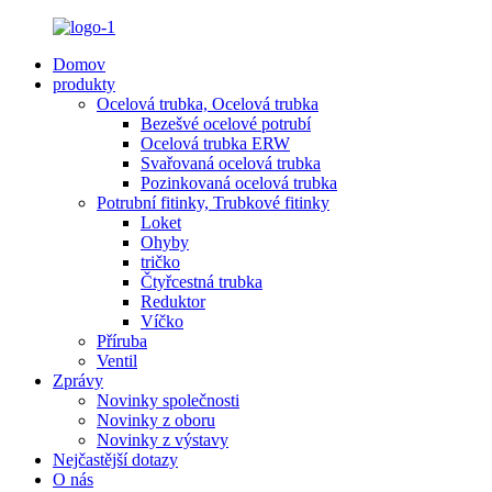
Domov
produkty
Ocelová trubka, Ocelová trubka
Bezešvé ocelové potrubí
Ocelová trubka ERW
Svařovaná ocelová trubka
Pozinkovaná ocelová trubka
Potrubní fitinky, Trubkové fitinky
Loket
Ohyby
tričko
Čtyřcestná trubka
Reduktor
Víčko
Příruba
Ventil
Zprávy
Novinky společnosti
Novinky z oboru
Novinky z výstavy
Nejčastější dotazy
O nás