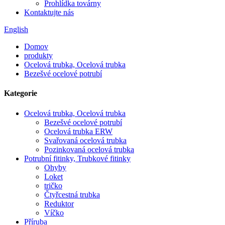
Prohlídka továrny
Kontaktujte nás
English
Domov
produkty
Ocelová trubka, Ocelová trubka
Bezešvé ocelové potrubí
Kategorie
Ocelová trubka, Ocelová trubka
Bezešvé ocelové potrubí
Ocelová trubka ERW
Svařovaná ocelová trubka
Pozinkovaná ocelová trubka
Potrubní fitinky, Trubkové fitinky
Ohyby
Loket
tričko
Čtyřcestná trubka
Reduktor
Víčko
Příruba