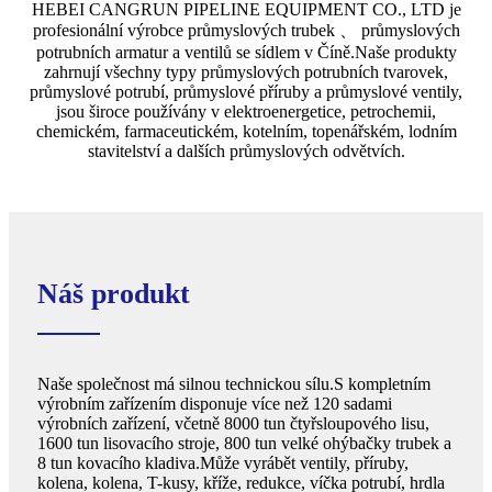
HEBEI CANGRUN PIPELINE EQUIPMENT CO., LTD je
profesionální výrobce průmyslových trubek 、 průmyslových
potrubních armatur a ventilů se sídlem v Číně.Naše produkty
zahrnují všechny typy průmyslových potrubních tvarovek,
průmyslové potrubí, průmyslové příruby a průmyslové ventily,
jsou široce používány v elektroenergetice, petrochemii,
chemickém, farmaceutickém, kotelním, topenářském, lodním
stavitelství a dalších průmyslových odvětvích.
Náš produkt
Naše společnost má silnou technickou sílu.S kompletním
výrobním zařízením disponuje více než 120 sadami
výrobních zařízení, včetně 8000 tun čtyřsloupového lisu,
1600 tun lisovacího stroje, 800 tun velké ohýbačky trubek a
8 tun kovacího kladiva.Může vyrábět ventily, příruby,
kolena, kolena, T-kusy, kříže, redukce, víčka potrubí, hrdla