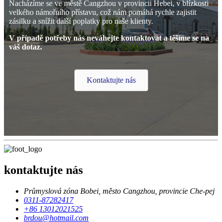
Nacházíme se ve městě Cangzhou v provincii Hebei, v blízkosti
velkého námořního přístavu, což nám pomáhá rychle zajistit
zásilku a snížit další poplatky pro naše klienty.
V případě potřeby nás neváhejte kontaktovat a těšíme se na
váš dotaz.
Kontaktujte nás
kontaktujte nás
Průmyslová zóna Bobei, město Cangzhou, provincie Che-pej
0311-87282417
+86 13012021525
brdou@hotmail.com