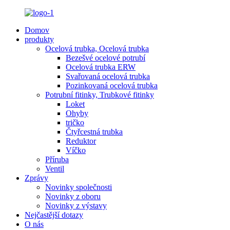
Domov
produkty
Ocelová trubka, Ocelová trubka
Bezešvé ocelové potrubí
Ocelová trubka ERW
Svařovaná ocelová trubka
Pozinkovaná ocelová trubka
Potrubní fitinky, Trubkové fitinky
Loket
Ohyby
tričko
Čtyřcestná trubka
Reduktor
Víčko
Příruba
Ventil
Zprávy
Novinky společnosti
Novinky z oboru
Novinky z výstavy
Nejčastější dotazy
O nás