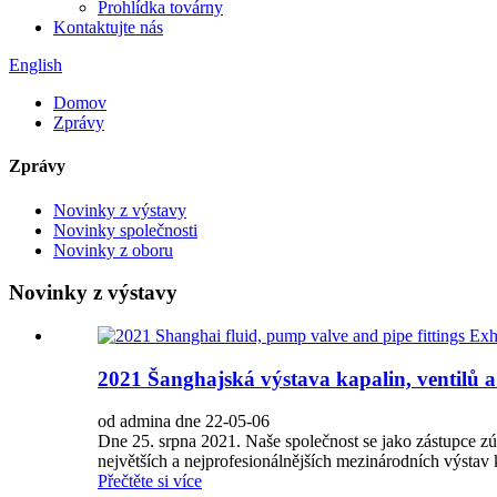
Prohlídka továrny
Kontaktujte nás
English
Domov
Zprávy
Zprávy
Novinky z výstavy
Novinky společnosti
Novinky z oboru
Novinky z výstavy
2021 Šanghajská výstava kapalin, ventilů 
od admina dne 22-05-06
Dne 25. srpna 2021. Naše společnost se jako zástupce zú
největších a nejprofesionálnějších mezinárodních výstav ka
Přečtěte si více