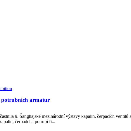
a potrubních armatur
častnila 9. Šanghajské mezinárodní výstavy kapalin, čerpacích ventilů 
palin, čerpadel a potrubí fi...