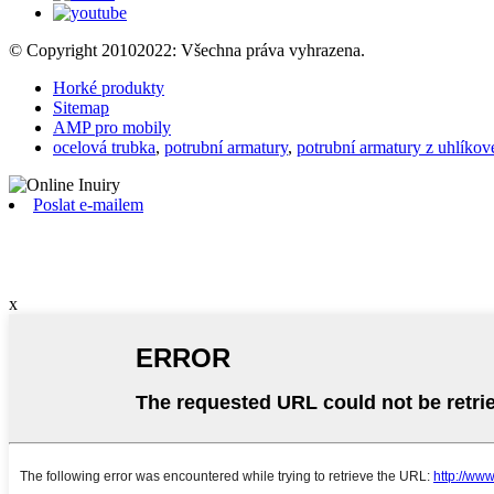
© Copyright 20102022: Všechna práva vyhrazena.
Horké produkty
Sitemap
AMP pro mobily
ocelová trubka
,
potrubní armatury
,
potrubní armatury z uhlíkové
Poslat e-mailem
x