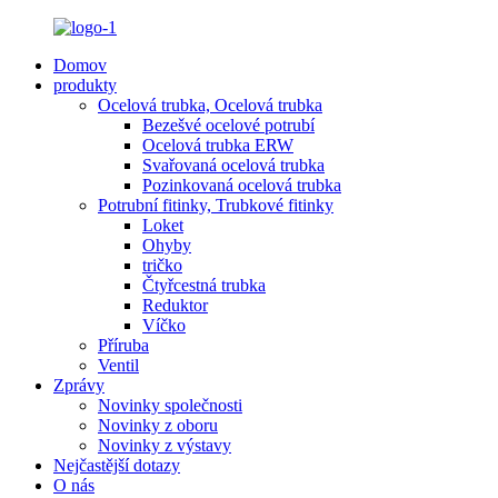
Domov
produkty
Ocelová trubka, Ocelová trubka
Bezešvé ocelové potrubí
Ocelová trubka ERW
Svařovaná ocelová trubka
Pozinkovaná ocelová trubka
Potrubní fitinky, Trubkové fitinky
Loket
Ohyby
tričko
Čtyřcestná trubka
Reduktor
Víčko
Příruba
Ventil
Zprávy
Novinky společnosti
Novinky z oboru
Novinky z výstavy
Nejčastější dotazy
O nás