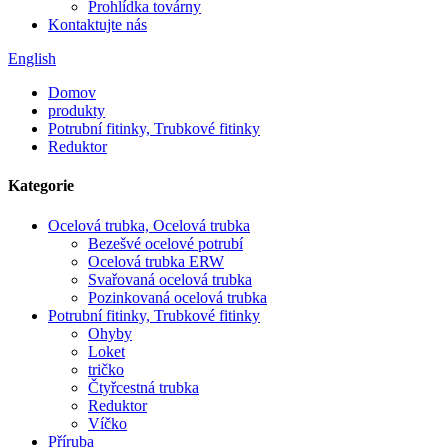
Prohlídka továrny
Kontaktujte nás
English
Domov
produkty
Potrubní fitinky, Trubkové fitinky
Reduktor
Kategorie
Ocelová trubka, Ocelová trubka
Bezešvé ocelové potrubí
Ocelová trubka ERW
Svařovaná ocelová trubka
Pozinkovaná ocelová trubka
Potrubní fitinky, Trubkové fitinky
Ohyby
Loket
tričko
Čtyřcestná trubka
Reduktor
Víčko
Příruba