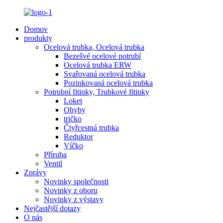
Domov
produkty
Ocelová trubka, Ocelová trubka
Bezešvé ocelové potrubí
Ocelová trubka ERW
Svařovaná ocelová trubka
Pozinkovaná ocelová trubka
Potrubní fitinky, Trubkové fitinky
Loket
Ohyby
tričko
Čtyřcestná trubka
Reduktor
Víčko
Příruba
Ventil
Zprávy
Novinky společnosti
Novinky z oboru
Novinky z výstavy
Nejčastější dotazy
O nás