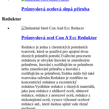
Průmyslová ocelová slepá příruba
Reduktor
Průmyslová ocel Con A Ecc Reduktor
Redukce je jedna z chemických potrubních
tvarovek, která se používá pro spojení dvou
různých průměrů potrubí.Tvářecím procesem
reduktoru je obvykle lisování se zmenšeným
průměrem, lisování s rozšiřujícím se průměrem
nebo zmenšování průměru a lisování s
rozšiřujícím se průměrem.Trubka může být také
tvarována ražením.Reduktor je rozdělen na
koncentrický reduktor a excentrický
reduktor.Vyrábíme redukce z různých materiálů,
jako jsou redukce z uhlíkové oceli, slitinové
redukce, redukce z nerezové oceli, redukce z
nízkoteplotní oceli, vysoce výkonné ocelové
redukce atd., které mohou splnit vaše různé
možnosti.