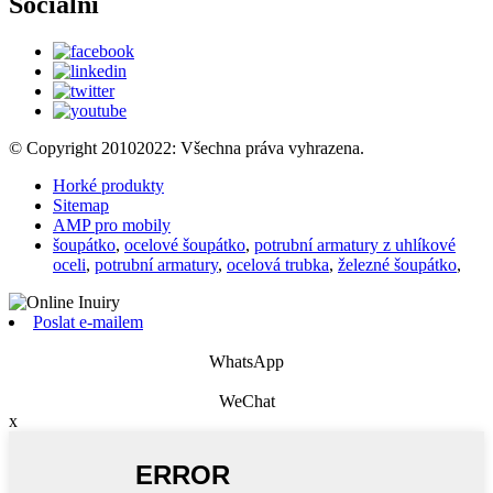
Sociální
© Copyright 20102022: Všechna práva vyhrazena.
Horké produkty
Sitemap
AMP pro mobily
šoupátko
,
ocelové šoupátko
,
potrubní armatury z uhlíkové
oceli
,
potrubní armatury
,
ocelová trubka
,
železné šoupátko
,
Poslat e-mailem
WhatsApp
WeChat
x