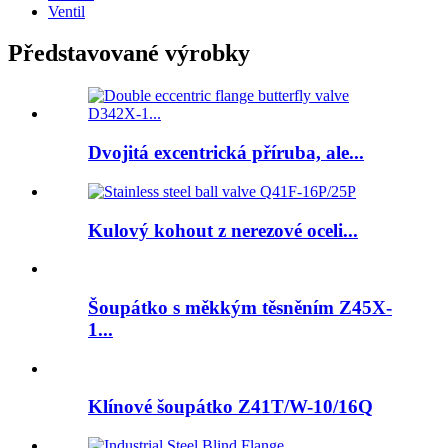
Ventil
Představované výrobky
Dvojitá excentrická příruba, ale...
Kulový kohout z nerezové oceli...
Šoupátko s měkkým těsněním Z45X-
1...
Klínové šoupátko Z41T/W-10/16Q