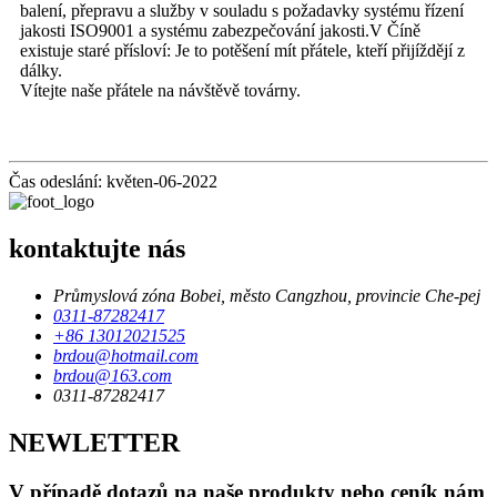
balení, přepravu a služby v souladu s požadavky systému řízení
jakosti ISO9001 a systému zabezpečování jakosti.V Číně
existuje staré přísloví: Je to potěšení mít přátele, kteří přijíždějí z
dálky.
Vítejte naše přátele na návštěvě továrny.
Čas odeslání: květen-06-2022
kontaktujte nás
Průmyslová zóna Bobei, město Cangzhou, provincie Che-pej
0311-87282417
+86 13012021525
brdou@hotmail.com
brdou@163.com
0311-87282417
NEWLETTER
V případě dotazů na naše produkty nebo ceník nám