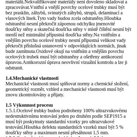
materiálů.Nekvalifikované materiály není dovoleno skladovat a
zpracovávat.Vnitřní a vnější povrchy ocelové trubky musí být
bez prasklin, záhybů, svinutých záhybů, strupů, delaminací a
vlasových linek.Tyto vady budou zcela odstraněny.Hloubka
odstranění nesmí překročit zápornou odchylku jmenovité
tloušťky stěny a skutečná tloušťka stěny v místě čištění nesmí být
menší než minimální přípustná tloušťka stěny.Na vnitřním a
vnějším povrchu ocelové trubky nesmí přípustná velikost vady
překročit příslušná ustanovení v odpovídajících normách, jinak
bude zamítnuta.Oxidové okují na vnitřním a vnějším povrchu
ocelových trubek musí být odstraněny a ošetřeny antikorozní
úpravou.Antikorozní úprava neovlivní vizuální kontrolu a lze ji
odstranit.
1.4.Mechanické vlastnosti
Mechanické vlastnosti musí splňovat normy a chemické složení,
geometrický rozměr, vzhled a mechanické vlastnosti musí být
znovu zkontrolovány a přijaty.
1.5 Výkonnost procesu
1.5.1.Ocelové trubky budou podrobeny 100% ultrazvukovému
nedestruktivnímu testování jeden po druhém podle SEP1915 a
musí být poskytnuty standardní vzorky pro ultrazvukové
testování.Hloubka defektu standardních vzorků musí být 5 %
tloušťky stěny a maximum nesmí přesáhnout 1,5 mm.