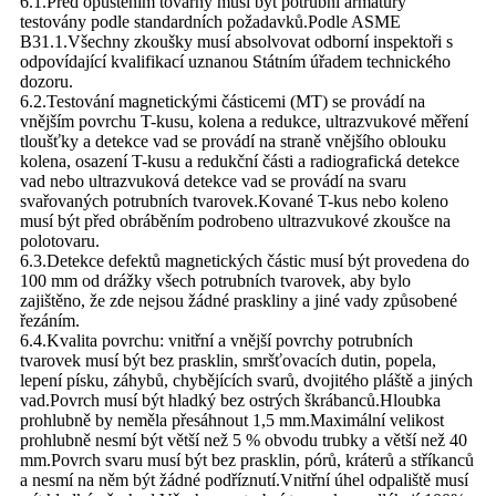
6.1.Před opuštěním továrny musí být potrubní armatury
testovány podle standardních požadavků.Podle ASME
B31.1.Všechny zkoušky musí absolvovat odborní inspektoři s
odpovídající kvalifikací uznanou Státním úřadem technického
dozoru.
6.2.Testování magnetickými částicemi (MT) se provádí na
vnějším povrchu T-kusu, kolena a redukce, ultrazvukové měření
tloušťky a detekce vad se provádí na straně vnějšího oblouku
kolena, osazení T-kusu a redukční části a radiografická detekce
vad nebo ultrazvuková detekce vad se provádí na svaru
svařovaných potrubních tvarovek.Kované T-kus nebo koleno
musí být před obráběním podrobeno ultrazvukové zkoušce na
polotovaru.
6.3.Detekce defektů magnetických částic musí být provedena do
100 mm od drážky všech potrubních tvarovek, aby bylo
zajištěno, že zde nejsou žádné praskliny a jiné vady způsobené
řezáním.
6.4.Kvalita povrchu: vnitřní a vnější povrchy potrubních
tvarovek musí být bez prasklin, smršťovacích dutin, popela,
lepení písku, záhybů, chybějících svarů, dvojitého pláště a jiných
vad.Povrch musí být hladký bez ostrých škrábanců.Hloubka
prohlubně by neměla přesáhnout 1,5 mm.Maximální velikost
prohlubně nesmí být větší než 5 % obvodu trubky a větší než 40
mm.Povrch svaru musí být bez prasklin, pórů, kráterů a stříkanců
a nesmí na něm být žádné podříznutí.Vnitřní úhel odpaliště musí