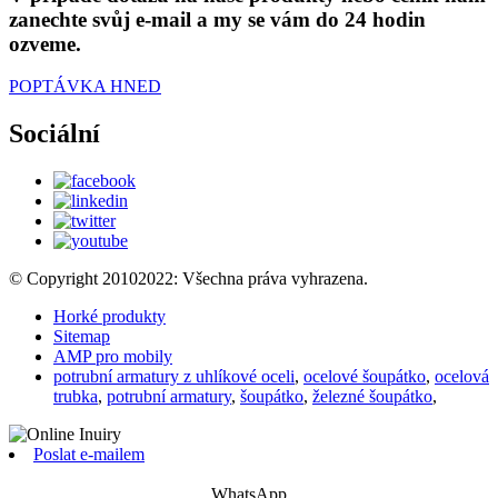
zanechte svůj e-mail a my se vám do 24 hodin
ozveme.
POPTÁVKA HNED
Sociální
© Copyright 20102022: Všechna práva vyhrazena.
Horké produkty
Sitemap
AMP pro mobily
potrubní armatury z uhlíkové oceli
,
ocelové šoupátko
,
ocelová
trubka
,
potrubní armatury
,
šoupátko
,
železné šoupátko
,
Poslat e-mailem
WhatsApp