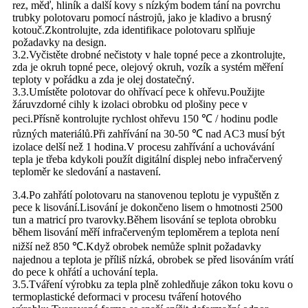
rez, měď, hliník a další kovy s nízkým bodem tání na povrchu
trubky polotovaru pomocí nástrojů, jako je kladivo a brusný
kotouč.Zkontrolujte, zda identifikace polotovaru splňuje
požadavky na design.
3.2.Vyčistěte drobné nečistoty v hale topné pece a zkontrolujte,
zda je okruh topné pece, olejový okruh, vozík a systém měření
teploty v pořádku a zda je olej dostatečný.
3.3.Umístěte polotovar do ohřívací pece k ohřevu.Použijte
žáruvzdorné cihly k izolaci obrobku od plošiny pece v
peci.Přísně kontrolujte rychlost ohřevu 150 ℃ / hodinu podle
různých materiálů.Při zahřívání na 30-50 ℃ nad AC3 musí být
izolace delší než 1 hodina.V procesu zahřívání a uchovávání
tepla je třeba kdykoli použít digitální displej nebo infračervený
teploměr ke sledování a nastavení.
3.4.Po zahřátí polotovaru na stanovenou teplotu je vypuštěn z
pece k lisování.Lisování je dokončeno lisem o hmotnosti 2500
tun a matricí pro tvarovky.Během lisování se teplota obrobku
během lisování měří infračerveným teploměrem a teplota není
nižší než 850 ℃.Když obrobek nemůže splnit požadavky
najednou a teplota je příliš nízká, obrobek se před lisováním vrátí
do pece k ohřátí a uchování tepla.
3.5.Tváření výrobku za tepla plně zohledňuje zákon toku kovu o
termoplastické deformaci v procesu tváření hotového