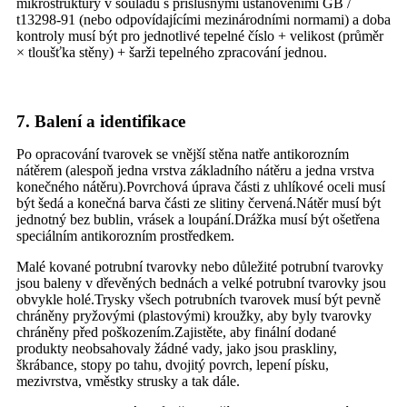
mikrostruktury v souladu s příslušnými ustanoveními GB /
t13298-91 (nebo odpovídajícími mezinárodními normami) a doba
kontroly musí být pro jednotlivé tepelné číslo + velikost (průměr
× tloušťka stěny) + šarži tepelného zpracování jednou.
7. Balení a identifikace
Po opracování tvarovek se vnější stěna natře antikorozním
nátěrem (alespoň jedna vrstva základního nátěru a jedna vrstva
konečného nátěru).Povrchová úprava části z uhlíkové oceli musí
být šedá a konečná barva části ze slitiny červená.Nátěr musí být
jednotný bez bublin, vrásek a loupání.Drážka musí být ošetřena
speciálním antikorozním prostředkem.
Malé kované potrubní tvarovky nebo důležité potrubní tvarovky
jsou baleny v dřevěných bednách a velké potrubní tvarovky jsou
obvykle holé.Trysky všech potrubních tvarovek musí být pevně
chráněny pryžovými (plastovými) kroužky, aby byly tvarovky
chráněny před poškozením.Zajistěte, aby finální dodané
produkty neobsahovaly žádné vady, jako jsou praskliny,
škrábance, stopy po tahu, dvojitý povrch, lepení písku,
mezivrstva, vměstky strusky a tak dále.