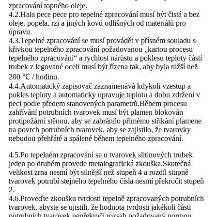
zpracování topného oleje.
4.2.Hala pece pece pro tepelné zpracování musí být čistá a bez
oleje, popela, rzi a jiných kovů odlišných od materiálů pro
úpravu.
4.3.Tepelné zpracování se musí provádět v přísném souladu s
křivkou tepelného zpracování požadovanou „kartou procesu
tepelného zpracování“ a rychlost nárůstu a poklesu teploty částí
trubek z legované oceli musí být řízena tak, aby byla nižší než
200 ℃ / hodinu.
4.4.Automatický zapisovač zaznamenává kdykoli vzestup a
pokles teploty a automaticky upravuje teplotu a dobu zdržení v
peci podle předem stanovených parametrů.Během procesu
zahřívání potrubních tvarovek musí být plamen blokován
protipožární stěnou, aby se zabránilo přímému stříkání plamene
na povrch potrubních tvarovek, aby se zajistilo, že tvarovky
nebudou přehřáté a spálené během tepelného zpracování.
4.5.Po tepelném zpracování se u tvarovek slitinových trubek
jeden po druhém provede metalografická zkouška.Skutečná
velikost zrna nesmí být silnější než stupeň 4 a rozdíl stupně
tvarovek potrubí stejného tepelného čísla nesmí překročit stupeň
2.
4.6.Proveďte zkoušku tvrdosti tepelně zpracovaných potrubních
tvarovek, abyste se ujistili, že hodnota tvrdosti jakékoli části
potrubních tvarovek nepřekročí rozsah požadovaný normou.