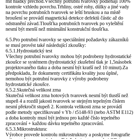
mít hladký přechod.Všechny potrubní tvarovky podléhají 100%
kontrole vzhledu povrchu.Trhliny, ostré rohy, důlky a jiné vady
na povrchu potrubních tvarovek se leští bruskou a na místě
broušení se provádí magnetická detekce defektů částic až do
odstranění závad.Tloušťka potrubních tvarovek po vyleštění
nesmí být menší než minimální konstrukční tloušťka.
6.5.Pro potrubní tvarovky se speciálními požadavky zákazníků
se musí provést také následující zkoušky:
6.5.1.Hydrostatický test
Všechny potrubní tvarovky mohou být podrobeny hydrostatické
zkoušce se systémem (hydrostatický zkušební tlak je 1,5násobek
projektovaného tlaku a doba nesmí být kratší než 10 minut).Za
předpokladu, že dokumenty certifikátu kvality jsou úplné,
nemohou být potrubní tvarovky z výroby podrobeny
hydrostatické zkoušce.
6.5.2.Skutečná velikost zrna
Skutečná velikost zrna hotových tvarovek nesmí být tlustší než
stupeň 4 a rozdíl jakosti tvarovek se stejným tepelným číslem
nesmí překročit stupeň 2. Kontrola velikosti zrna se provádí
podle metody specifikované v Yb / t5148-93 (nebo ASTM E112)
a doba kontroly musí být jednou pro každé číslo tepelného
zpracování + každou dávku tepelného zpracování.
6.5.3.Mikrostruktura:
Výrobce provede kontrolu mikrostruktury a poskytne fotografie