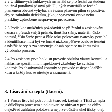
2.2.U slitinových trubkových materiálů se pro řezání za studena
používá portálová pásová pila.U jiných materiálů se řezání
plamenem obecně vyhýbá, ale řezání pásovou pilou se používá,
aby se zabránilo defektům, jako je vytvrzená vrstva nebo
praskliny způsobené nesprávným provozem.
2.3.Podle konstrukčních požadavků se při řezání a zaslepování
označí a přesadí vnější průměr, tloušťka stěny, materiál, číslo
potrubí, číslo šarže pece a číslo toku polotovaru tvarovky potrubí
a identifikace musí být ve formě nízkonapěťové ocelové těsnění
a nástřik barvy.A zaznamenejte obsah operace na kartu toku
výrobního procesu.
2.4.Po zaslepení prvního kusu provede obsluha vlastní kontrolu a
nahlásí se speciálnímu inspektorovi zkušebny ke zvláštní
kontrole.Po absolvování kontroly se provede zaslepení dalších
kusů a každý kus se otestuje a zaznamená.
3. Lisování za tepla (tlačení).
3.1.Proces lisování potrubních tvarovek (zejména TEE) za tepla
je důležitým procesem a polotovar lze ohřívat v peci na ohřev
oleje.Před zahřátím polotovaru nejprve očistěte úhel třísky, olej,