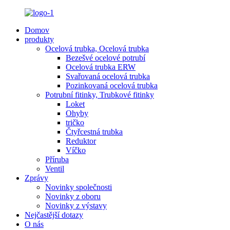
Domov
produkty
Ocelová trubka, Ocelová trubka
Bezešvé ocelové potrubí
Ocelová trubka ERW
Svařovaná ocelová trubka
Pozinkovaná ocelová trubka
Potrubní fitinky, Trubkové fitinky
Loket
Ohyby
tričko
Čtyřcestná trubka
Reduktor
Víčko
Příruba
Ventil
Zprávy
Novinky společnosti
Novinky z oboru
Novinky z výstavy
Nejčastější dotazy
O nás