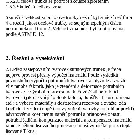
1.5.2.Ocelová trubka se podrobí zkoušce zploštěním
1.5.3.Skutečná velikost zrna
Skutečná velikost zrna hotové trubky nesmí být silnější než třída
4 a rozdíl jakost ocelové trubky se stejným tepelným číslem
nesmí překročit třídu 2. Velikost zrna musí být kontrolována
podle ASTM E112.
2. Řezání a vysekávání
2.1.Před zaslepováním tvarovek slitinových trubek je třeba
nejprve provést přesný výpočet materiálu.Podle výsledků
pevnostního výpočtu potrubních tvarovek analyzujte a zvažte
vliv mnoha faktorů, jako je ztenčení a deformace potrubních
tvarovek ve výrobním procesu na klíčové části potrubních
tvarovek (jako je vnější oblouk kolena, tloušťka T-kusu ramena
atd.) a vyberte materiály s dostatečnou rezervou a zvažte, zda
koeficient zesílení napětí po vytvoření tvarovky potrubí odpovídá
návrhovému koeficientu napětí potrubí a průtokové oblasti
potrubí.Radiální kompenzace materiálu a kompenzace materiálu
ramene během lisovacího procesu se musí vypočítat pro za tepla
lisované T-kus.