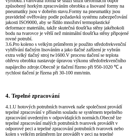
výrobku.Tvarovaná forma se snaží snížit deformační odpor
způsobený horkým zpracováním obrobku a lisované formy na
pneumatiky jsou v dobrém stavu.Formy na pneumatiky jsou
pravidelně ověřovány podle požadavků systému zabezpečování
jakosti ISO9000, aby se řídilo množství termoplastické
deformace materiálu, takže skutečná tloušťka stěny jakéhokoli
bodu na tvarovce je větší než minimální tloušťka stěny připojené
rovné potrubí.
3.6.Pro koleno s velkým průměrem je použito středofrekvenční
vyhřívání tlačným lisováním a jako tlačné zařízení je vybrán
extra velký tlačný stroj tw1600.V procesu tlačení se teplota
ohřevu obrobku nastavuje úpravou výkonu středofrekvenčního
napájecího zdroje.Obecně je tlačení řízeno při 950-1020 ℃ a
rychlost tlačení je řízena při 30-100 mm/min.
4. Tepelné zpracování
4.1.U hotových potrubních tvarovek naše společnost provádí
tepelné zpracování v přísném souladu se systémem tepelného
zpracování uvedeným v odpovídajících normách.Obecně lze
tepelné zpracování malých potrubních tvarovek provádět v
odporové peci a tepelné zpracování potrubních tvarovek nebo
kolen s velkým průměrem lze provádět v peci na tepelné