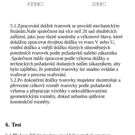
5.1.Zpracování drážek tvarovek se provádí mechanickým
řezáním.Naše společnost má více než 20 sad obráběcích
zařízení, jako jsou různé soustruhy a výkonové hlavy, které
dokážou zpracovat dvojitou drážku ve tvaru V nebo U,
vnitřní drážku a vnější drážku různých silnostěnných
potrubních tvarovek podle požadavků našeho zákazníka
.Společnost může zpracovat podle výkresu drážky a
technických požadavků dodaných naším zákazníkem, aby
bylo zajištěno, že potrubní tvarovky lze snadno ovládat a
svařovat v procesu svařování.
5.2.Po dokončení drážky tvarovky inspektor zkontroluje a
převezme celkový rozměr tvarovky podle požadavků
výkresu a přepracuje výrobky s nekvalifikovanými
geometrickými rozměry, dokud nebudou splňovat
konstrukční rozměry.
6. Test