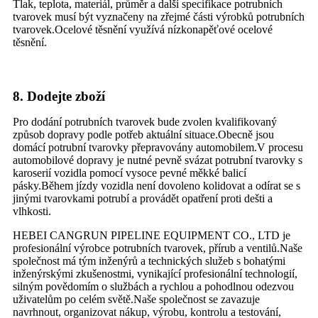
Tlak, teplota, materiál, průměr a další specifikace potrubních
tvarovek musí být vyznačeny na zřejmé části výrobků potrubních
tvarovek.Ocelové těsnění využívá nízkonapěťové ocelové
těsnění.
8. Dodejte zboží
Pro dodání potrubních tvarovek bude zvolen kvalifikovaný
způsob dopravy podle potřeb aktuální situace.Obecně jsou
domácí potrubní tvarovky přepravovány automobilem.V procesu
automobilové dopravy je nutné pevně svázat potrubní tvarovky s
karoserií vozidla pomocí vysoce pevné měkké balicí
pásky.Během jízdy vozidla není dovoleno kolidovat a odírat se s
jinými tvarovkami potrubí a provádět opatření proti dešti a
vlhkosti.
HEBEI CANGRUN PIPELINE EQUIPMENT CO., LTD je
profesionální výrobce potrubních tvarovek, přírub a ventilů.Naše
společnost má tým inženýrů a technických služeb s bohatými
inženýrskými zkušenostmi, vynikající profesionální technologií,
silným povědomím o službách a rychlou a pohodlnou odezvou
uživatelům po celém světě.Naše společnost se zavazuje
navrhnout, organizovat nákup, výrobu, kontrolu a testování,