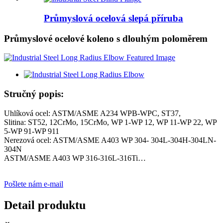
Průmyslová ocelová slepá příruba
Průmyslové ocelové koleno s dlouhým poloměrem
Stručný popis:
Uhlíková ocel: ASTM/ASME A234 WPB-WPC, ST37,
Slitina: ST52, 12CrMo, 15CrMo, WP 1-WP 12, WP 11-WP 22, WP
5-WP 91-WP 911
Nerezová ocel: ASTM/ASME A403 WP 304- 304L-304H-304LN-
304N
ASTM/ASME A403 WP 316-316L-316Ti…
Pošlete nám e-mail
Detail produktu