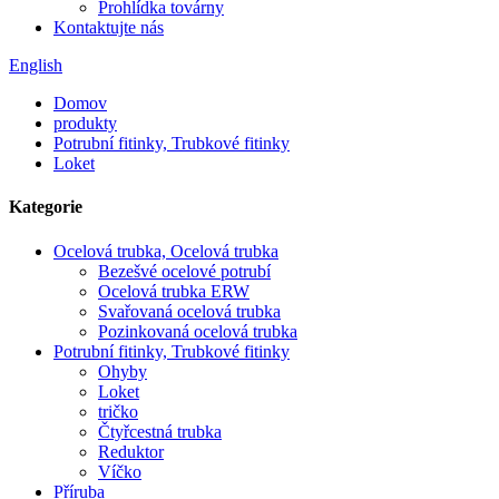
Prohlídka továrny
Kontaktujte nás
English
Domov
produkty
Potrubní fitinky, Trubkové fitinky
Loket
Kategorie
Ocelová trubka, Ocelová trubka
Bezešvé ocelové potrubí
Ocelová trubka ERW
Svařovaná ocelová trubka
Pozinkovaná ocelová trubka
Potrubní fitinky, Trubkové fitinky
Ohyby
Loket
tričko
Čtyřcestná trubka
Reduktor
Víčko
Příruba