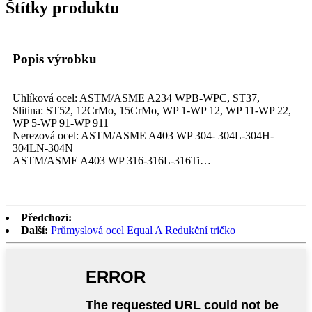
Štítky produktu
Popis výrobku
Uhlíková ocel: ASTM/ASME A234 WPB-WPC, ST37,
Slitina: ST52, 12CrMo, 15CrMo, WP 1-WP 12, WP 11-WP 22,
WP 5-WP 91-WP 911
Nerezová ocel: ASTM/ASME A403 WP 304- 304L-304H-
304LN-304N
ASTM/ASME A403 WP 316-316L-316Ti…
Předchozí:
Další:
Průmyslová ocel Equal A Redukční tričko