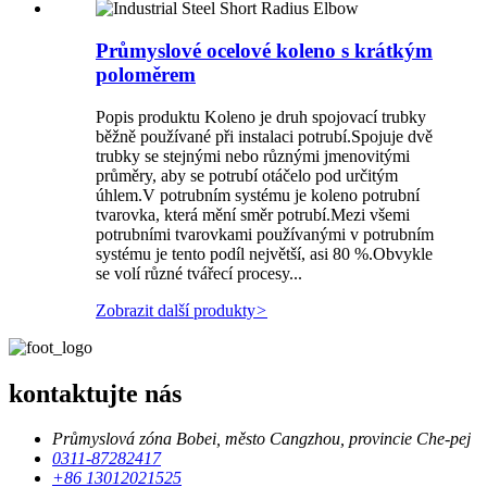
Průmyslové ocelové koleno s krátkým
poloměrem
Popis produktu Koleno je druh spojovací trubky
běžně používané při instalaci potrubí.Spojuje dvě
trubky se stejnými nebo různými jmenovitými
průměry, aby se potrubí otáčelo pod určitým
úhlem.V potrubním systému je koleno potrubní
tvarovka, která mění směr potrubí.Mezi všemi
potrubními tvarovkami používanými v potrubním
systému je tento podíl největší, asi 80 %.Obvykle
se volí různé tvářecí procesy...
Zobrazit další produkty
>
kontaktujte nás
Průmyslová zóna Bobei, město Cangzhou, provincie Che-pej
0311-87282417
+86 13012021525