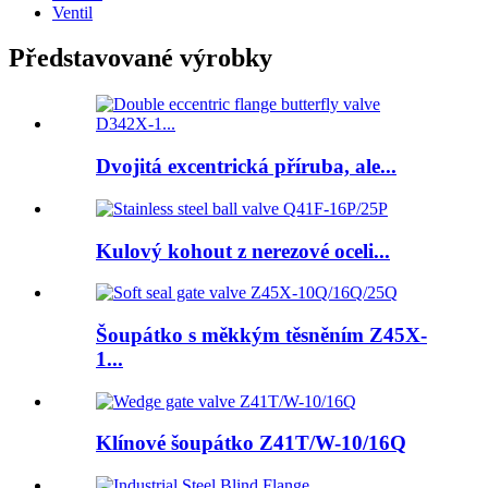
Ventil
Představované výrobky
Dvojitá excentrická příruba, ale...
Kulový kohout z nerezové oceli...
Šoupátko s měkkým těsněním Z45X-
1...
Klínové šoupátko Z41T/W-10/16Q