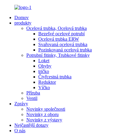
Domov
produkty
Ocelová trubka, Ocelová trubka
Bezešvé ocelové potrubí
Ocelová trubka ERW
Svařovaná ocelová trubka
Pozinkovaná ocelová trubka
Potrubní fitinky, Trubkové fitinky
Loket
Ohyby
tričko
Čtyřcestná trubka
Reduktor
Víčko
Příruba
Ventil
Zprávy
Novinky společnosti
Novinky z oboru
Novinky z výstavy
Nejčastější dotazy
O nás