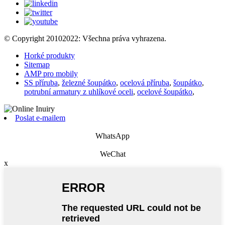
© Copyright 20102022: Všechna práva vyhrazena.
Horké produkty
Sitemap
AMP pro mobily
SS příruba
,
železné šoupátko
,
ocelová příruba
,
šoupátko
,
potrubní armatury z uhlíkové oceli
,
ocelové šoupátko
,
Poslat e-mailem
WhatsApp
WeChat
x