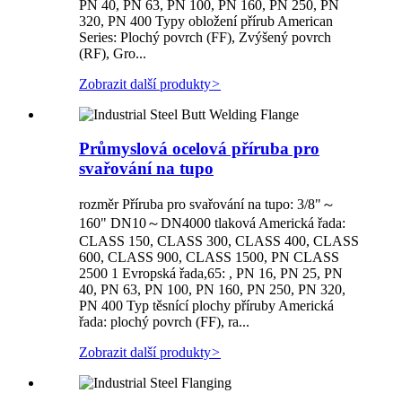
PN 40, PN 63, PN 100, PN 160, PN 250, PN
320, PN 400 Typy obložení přírub American
Series: Plochý povrch (FF), Zvýšený povrch
(RF), Gro...
Zobrazit další produkty
>
Průmyslová ocelová příruba pro
svařování na tupo
rozměr Příruba pro svařování na tupo: 3/8"～
160" DN10～DN4000 tlaková Americká řada:
CLASS 150, CLASS 300, CLASS 400, CLASS
600, CLASS 900, CLASS 1500, PN CLASS
2500 1 Evropská řada,65: , PN 16, PN 25, PN
40, PN 63, PN 100, PN 160, PN 250, PN 320,
PN 400 Typ těsnící plochy příruby Americká
řada: plochý povrch (FF), ra...
Zobrazit další produkty
>