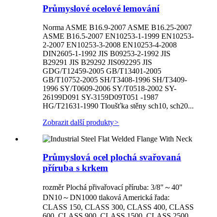
Průmyslové ocelové lemování
Norma ASME B16.9-2007 ASME B16.25-2007
ASME B16.5-2007 EN10253-1-1999 EN10253-
2-2007 EN10253-3-2008 EN10253-4-2008
DIN2605-1-1992 JIS B09253-2-1992 JIS
B29291 JIS B29292 JIS092295 JIS
GDG/T12459-2005 GB/T13401-2005
GB/T10752-2005 SH/T3408-1996 SH/T3409-
1996 SY/T0609-2006 SY/T0518-2002 SY-
26199D091 SY-3159D09T051 -1987
HG/T21631-1990 Tloušťka stěny sch10, sch20...
Zobrazit další produkty
>
Průmyslová ocel plochá svařovaná
příruba s krkem
rozměr Plochá přivařovací příruba: 3/8"～40"
DN10～DN1000 tlaková Americká řada:
CLASS 150, CLASS 300, CLASS 400, CLASS
600, CLASS 900, CLASS 1500, CLASS 2500