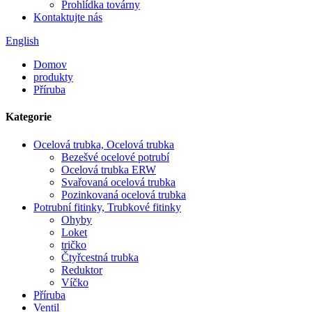
Prohlídka továrny
Kontaktujte nás
English
Domov
produkty
Příruba
Kategorie
Ocelová trubka, Ocelová trubka
Bezešvé ocelové potrubí
Ocelová trubka ERW
Svařovaná ocelová trubka
Pozinkovaná ocelová trubka
Potrubní fitinky, Trubkové fitinky
Ohyby
Loket
tričko
Čtyřcestná trubka
Reduktor
Víčko
Příruba
Ventil