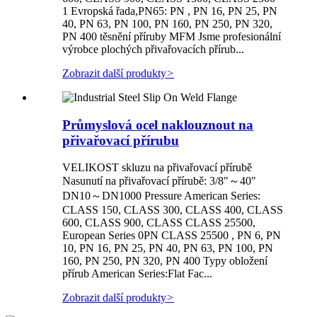
1 Evropská řada,PN65: PN , PN 16, PN 25, PN
40, PN 63, PN 100, PN 160, PN 250, PN 320,
PN 400 těsnění příruby MFM Jsme profesionální
výrobce plochých přivařovacích přírub...
Zobrazit další produkty
>
Průmyslová ocel naklouznout na
přivařovací přírubu
VELIKOST skluzu na přivařovací přírubě
Nasunutí na přivařovací přírubě: 3/8"～40"
DN10～DN1000 Pressure American Series:
CLASS 150, CLASS 300, CLASS 400, CLASS
600, CLASS 900, CLASS CLASS 25500,
European Series 0PN CLASS 25500 , PN 6, PN
10, PN 16, PN 25, PN 40, PN 63, PN 100, PN
160, PN 250, PN 320, PN 400 Typy obložení
přírub American Series:Flat Fac...
Zobrazit další produkty
>