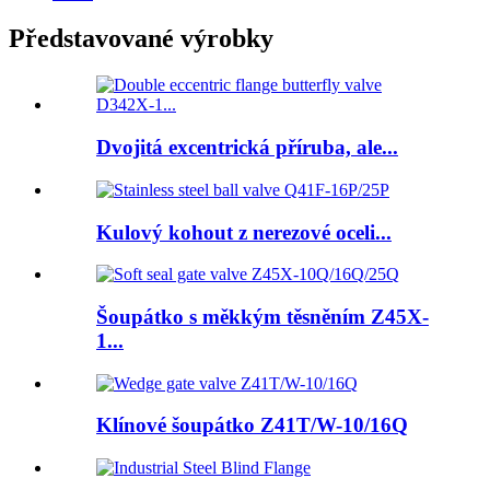
Představované výrobky
Dvojitá excentrická příruba, ale...
Kulový kohout z nerezové oceli...
Šoupátko s měkkým těsněním Z45X-
1...
Klínové šoupátko Z41T/W-10/16Q