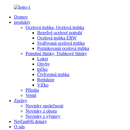
Domov
produkty
Ocelová trubka, Ocelová trubka
Bezešvé ocelové potrubí
Ocelová trubka ERW
Svařovaná ocelová trubka
Pozinkovaná ocelová trubka
Potrubní fitinky, Trubkové fitinky
Loket
Ohyby
tričko
Čtyřcestná trubka
Reduktor
Víčko
Příruba
Ventil
Zprávy
Novinky společnosti
Novinky z oboru
Novinky z výstavy
Nejčastější dotazy
O nás