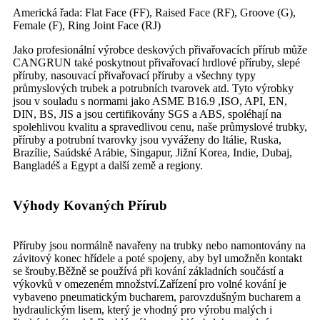
Americká řada: Flat Face (FF), Raised Face (RF), Groove (G),
Female (F), Ring Joint Face (RJ)
Jako profesionální výrobce deskových přivařovacích přírub může
CANGRUN také poskytnout přivařovací hrdlové příruby, slepé
příruby, nasouvací přivařovací příruby a všechny typy
průmyslových trubek a potrubních tvarovek atd. Tyto výrobky
jsou v souladu s normami jako ASME B16.9 ,ISO, API, EN,
DIN, BS, JIS a jsou certifikovány SGS a ABS, spoléhají na
spolehlivou kvalitu a spravedlivou cenu, naše průmyslové trubky,
příruby a potrubní tvarovky jsou vyváženy do Itálie, Ruska,
Brazílie, Saúdské Arábie, Singapur, Jižní Korea, Indie, Dubaj,
Bangladéš a Egypt a další země a regiony.
Výhody Kovaných Přírub
Příruby jsou normálně navařeny na trubky nebo namontovány na
závitový konec hřídele a poté spojeny, aby byl umožněn kontakt
se šrouby.Běžně se používá při kování základních součástí a
výkovků v omezeném množství.Zařízení pro volné kování je
vybaveno pneumatickým bucharem, parovzdušným bucharem a
hydraulickým lisem, který je vhodný pro výrobu malých i